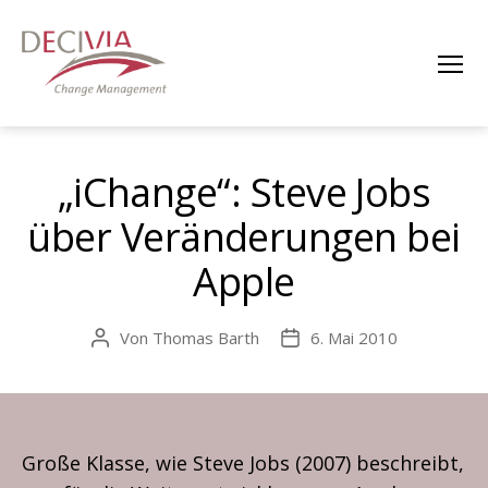
Menü
DECIVIA
Change
Management
„iChange“: Steve Jobs
über Veränderungen bei
Apple
Von
Thomas Barth
6. Mai 2010
Beitragsautor
Veröffentlichungsdatum
Große Klasse, wie Steve Jobs (2007) beschreibt,