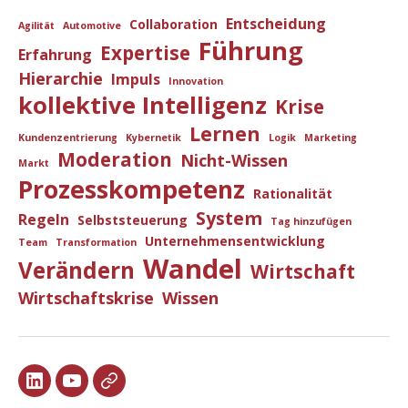
Entscheidung
Collaboration
Agilität
Automotive
Führung
Expertise
Erfahrung
Hierarchie
Impuls
Innovation
kollektive Intelligenz
Krise
Lernen
Kundenzentrierung
Kybernetik
Logik
Marketing
Moderation
Nicht-Wissen
Markt
Prozesskompetenz
Rationalität
System
Regeln
Selbststeuerung
Tag hinzufügen
Unternehmensentwicklung
Team
Transformation
Wandel
Verändern
Wirtschaft
Wirtschaftskrise
Wissen
TB
TByt
TB