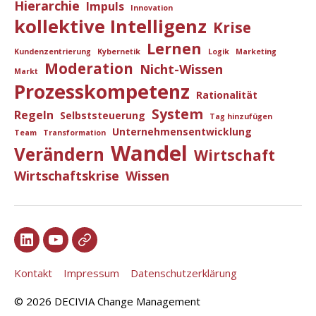
Hierarchie
Impuls
Innovation
kollektive Intelligenz
Krise
Lernen
Kundenzentrierung
Kybernetik
Logik
Marketing
Moderation
Nicht-Wissen
Markt
Prozesskompetenz
Rationalität
System
Regeln
Selbststeuerung
Tag hinzufügen
Unternehmensentwicklung
Team
Transformation
Wandel
Verändern
Wirtschaft
Wirtschaftskrise
Wissen
TB
TByt
TB
in
Xi
Kontakt
Impressum
Datenschutzerklärung
© 2026
DECIVIA Change Management