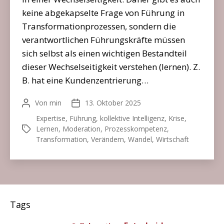
keine abgekapselte Frage von Führung in
Transformationprozessen, sondern die
verantwortlichen Führungskräfte müssen
sich selbst als einen wichtigen Bestandteil
dieser Wechselseitigkeit verstehen (lernen). Z.
B. hat eine Kundenzentrierung…
Von
min
13. Oktober 2025
Beitragsautor
Veröffentlichungsdatum
Expertise
,
Führung
,
kollektive Intelligenz
,
Krise
,
Lernen
,
Moderation
,
Prozesskompetenz
,
Schlagwörter
Transformation
,
Verändern
,
Wandel
,
Wirtschaft
Tags