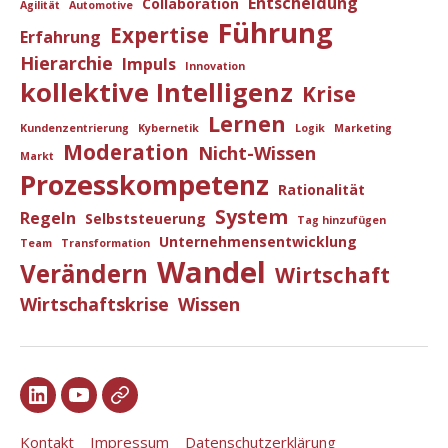
Entscheidung
Collaboration
Agilität
Automotive
Führung
Expertise
Erfahrung
Hierarchie
Impuls
Innovation
kollektive Intelligenz
Krise
Lernen
Kundenzentrierung
Kybernetik
Logik
Marketing
Moderation
Nicht-Wissen
Markt
Prozesskompetenz
Rationalität
System
Regeln
Selbststeuerung
Tag hinzufügen
Unternehmensentwicklung
Team
Transformation
Wandel
Verändern
Wirtschaft
Wirtschaftskrise
Wissen
TB
TByt
TB
in
Xi
Kontakt
Impressum
Datenschutzerklärung